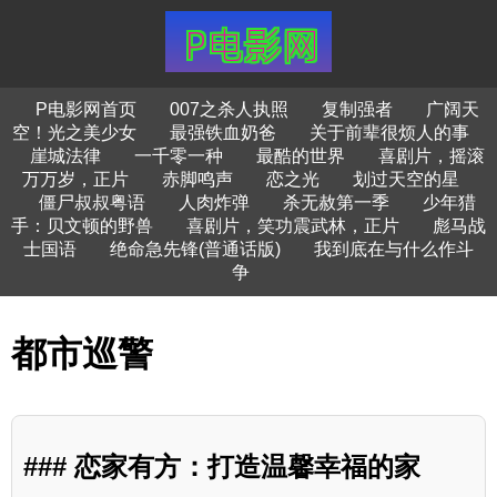
P电影网首页
007之杀人执照
复制强者
广阔天
空！光之美少女
最强铁血奶爸
关于前辈很烦人的事
崖城法律
一千零一种
最酷的世界
喜剧片，摇滚
万万岁，正片
赤脚鸣声
恋之光
划过天空的星
僵尸叔叔粤语
人肉炸弹
杀无赦第一季
少年猎
手：贝文顿的野兽
喜剧片，笑功震武林，正片
彪马战
士国语
绝命急先锋(普通话版)
我到底在与什么作斗
争
都市巡警
### 恋家有方：打造温馨幸福的家