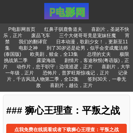
P电影网首页
红鼻子驯鹿鲁道夫
喜剧片，圣诞不快
乐，正片
废品飞车
三个大佬哥哥竟是宠妹狂魔
宵
禁
我们的翻译官
日本动漫，歌剧少女！，更新至11
集
电影之神
到了30岁还是处男，似乎会变成魔法师
(泰国版)
欧美剧，赎金，全13集
总理的丈夫
极限
挑战第二季
露梁海战
剧情片，客途秋恨(粤语版)，正
片
动作片，忠于职守：边境巡逻，正片
喜剧片，大学
一年级，正片
恐怖片，普罗旺斯惊魂记，正片
记录
片，千古风流人物第二季，全12集
签到30天，一拳无
敌
喜剧片，越位，正片
### 狮心王理查：平叛之战
点我免费在线观看或者下载狮心王理查：平叛之战