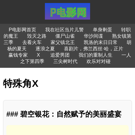
P电影网首页
我在社区当片儿警
单身剩蛋
转职
的魔王
毁灭之路
僵尸山雀
华沙间谍
熟女镇第
三季
去看火车
家父镇北王
凯洛的末日日常
胡
杨的夏天
逐浪之夏
喜剧片，弗兰西丝·哈，正片
赢钱专家
X
追爱男团
我们的重制人生
一人
之下第四季
三尖树时代
欢乐对对碰
特殊角X
### 碧空银花：自然赋予的美丽盛宴