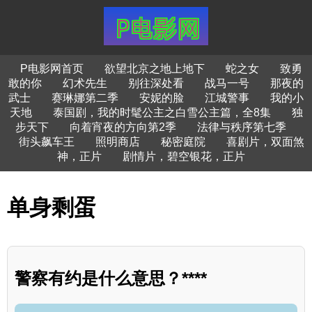
P电影网首页
欲望北京之地上地下
蛇之女
致勇
敢的你
幻术先生
别往深处看
战马一号
那夜的
武士
赛琳娜第二季
安妮的脸
江城警事
我的小
天地
泰国剧，我的时髦公主之白雪公主篇，全8集
独
步天下
向着宵夜的方向第2季
法律与秩序第七季
街头飙车王
照明商店
秘密庭院
喜剧片，双面煞
神，正片
剧情片，碧空银花，正片
单身剩蛋
警察有约是什么意思？****