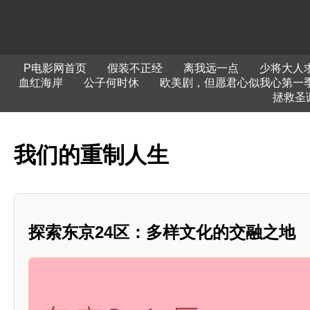
P电影网首页
假装不正经
离我远一点
少将大人
血红海岸
公子何时休
欧美剧，但愿君心似我心第一
拯救圣
我们的重制人生
探索东京24区：多样文化的交融之地