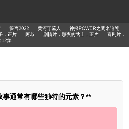
岁
誓言2022
黄河守墓人
神探POWER之問米追兇
子，正片
阿叔
剧情片，那夜的武士，正片
喜剧片，
12集
话故事通常有哪些独特的元素？**