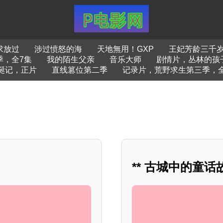
求放过
涉过愤怒的海
天地無用！GXP
王妃芳龄三千
季，全7集
我的陌生父亲
音乐大师
剧情片，丛林的孩
诞记，正片
直线篡位第二季
记录片，荒野求生第三季，全
** 古城中的童