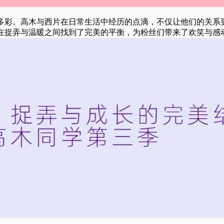
多彩。高木与西片在日常生活中经历的点滴，不仅让他们的关系
在捉弄与温暖之间找到了完美的平衡，为粉丝们带来了欢笑与感