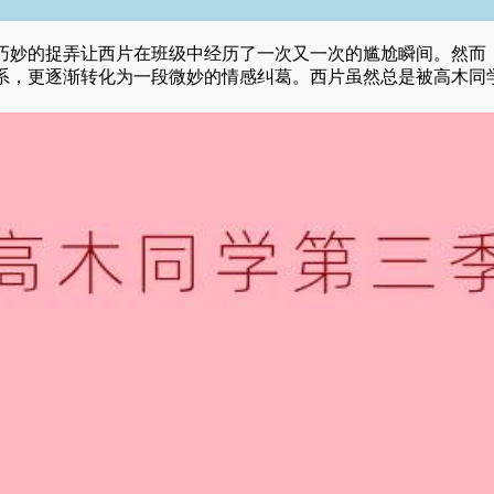
巧妙的捉弄让西片在班级中经历了一次又一次的尴尬瞬间。然而
系，更逐渐转化为一段微妙的情感纠葛。西片虽然总是被高木同