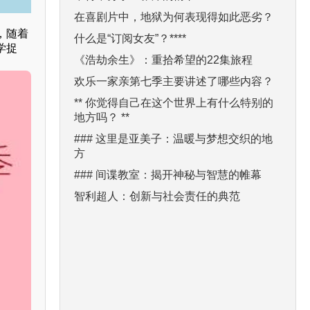
在喜剧片中，地狱为何表现得如此恶劣？
，随着
什么是“订阅女友”？****
学捉
《浩劫余生》：重拾希望的22集旅程
欢乐一家亲第七季主要讲述了哪些内容？
** 你觉得自己在这个世界上有什么特别的
地方吗？ **
### 这里是亚美子：温暖与梦想交织的地
方
### 间谍教室：揭开神秘与智慧的帷幕
智利超人：创新与社会责任的典范