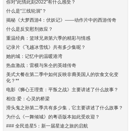
你对“此情此刻2022”有什么感受？
什么是“三线轮洄”？
揭秘《大梦西游4：伏妖记》——动作片中的西游传奇
什么是反安慰剂效应？
重温经典：篮球兄弟第六季的精彩与情感
记录片《飞越冰雪线》共有多少集呢？
她的城：记忆中的温暖港湾
热血激战：雷横与朱仝的英雄传奇
美式大餐在第二季中如何反映非裔美国人的饮食文化变
化？**
电影《狮心王理查：平叛之战》主要讲述了什么故事？
相信·爱：心灵的桥梁
滑头鬼之孙第二季共有多少集，它主要讲述了什么故事？
为什么《一舞倾城》的粤语版本如此受欢迎？
### 全民造星5：新一届星途之旅的启航