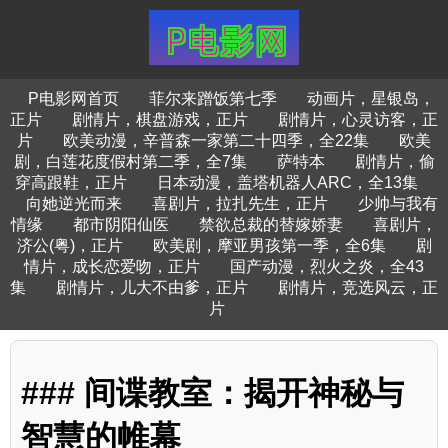
P电影网首页
菲尔来蹭饭第七季
动画片，星银岛，
正片
剧情片，棋盘游戏，正片
剧情片，心灵访客，正
片
欧美动漫，辛普森一家第二十四季，全22集
欧美
剧，白莲花度假村第二季，全7集
萨特本
剧情片，偷
穿高跟鞋，正片
日本动漫，盖塔机器人ARC，全13集
向她逆光而来
喜剧片，拉扎先生，正片
少帅与我有
情缘
都市阴阳仙医
禁欲总裁的替嫁娇妻
喜剧片，
济公(粤)，正片
欧美剧，摩亚男孩第一季，全6集
剧
情片，成长恋爱吻，正片
国产动漫，烈火之炎，全43
集
剧情片，儿大不由爹，正片
剧情片，竞选风云，正
片
### 间谍教室：揭开神秘与
智慧的帷幕