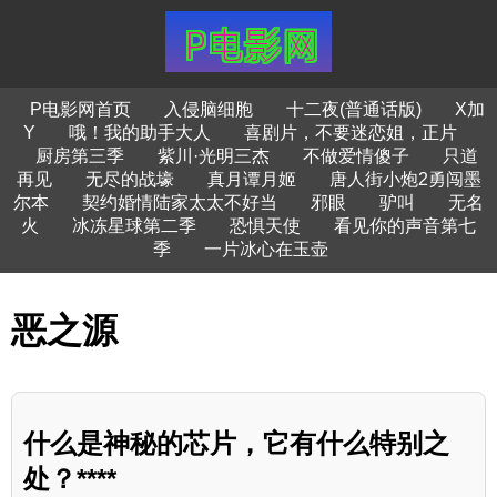
P电影网首页
入侵脑细胞
十二夜(普通话版)
X加
Y
哦！我的助手大人
喜剧片，不要迷恋姐，正片
厨房第三季
紫川·光明三杰
不做爱情傻子
只道
再见
无尽的战壕
真月谭月姬
唐人街小炮2勇闯墨
尔本
契约婚情陆家太太不好当
邪眼
驴叫
无名
火
冰冻星球第二季
恐惧天使
看见你的声音第七
季
一片冰心在玉壶
恶之源
什么是神秘的芯片，它有什么特别之
处？****