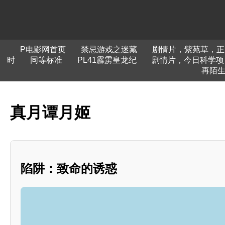
P电影网首页
禁忌游戏之迷藏
剧情片，紫苑草，正
时
同等标准
PL41霹雳皇龙纪
剧情片，今日科学项
再陌生
真月谭月姬
陷阱：致命的诱惑