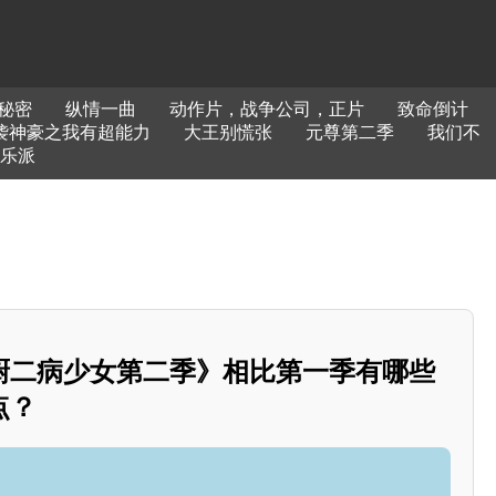
秘密
纵情一曲
动作片，战争公司，正片
致命倒计
袭神豪之我有超能力
大王别慌张
元尊第二季
我们不
乐派
厨二病少女第二季》相比第一季有哪些
点？