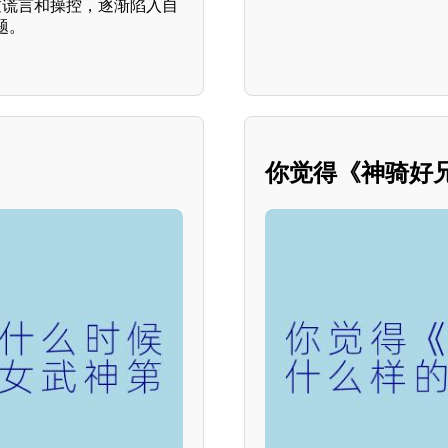
过谎言和操控，逐渐陷入自
题。
你觉得《神骑好