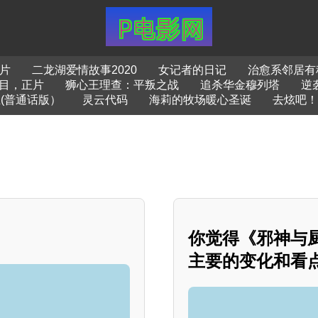
片
二龙湖爱情故事2020
女记者的日记
治愈系邻居有
目，正片
狮心王理查：平叛之战
追杀华金穆列塔
逆
(普通话版）
灵云代码
海莉的牧场暖心圣诞
去炫吧！
你觉得《邪神与
主要的变化和看