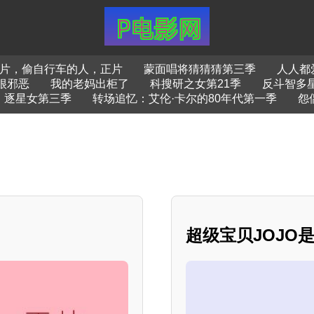
片，偷自行车的人，正片
蒙面唱将猜猜猜第三季
人人都
很邪恶
我的老妈出柜了
科搜研之女第21季
反斗智多
逐星女第三季
转场追忆：艾伦·卡尔的80年代第一季
怨
超级宝贝JOJO