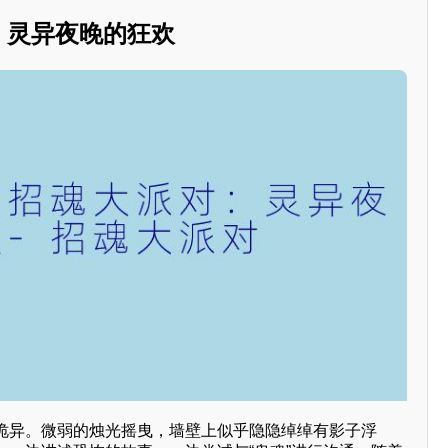
对：灵异夜晚的狂欢
诡异。微弱的烛光摇曳，墙壁上似乎隐隐绰绰有影子浮