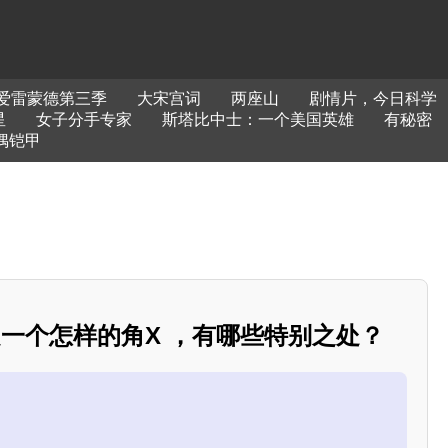
爱雷蒙德第三季
大宋宫词
两座山
剧情片，今日科学
星
女子分手专家
斯塔比中士：一个美国英雄
有秘密
偶铠甲
是一个怎样的角X ，有哪些特别之处？