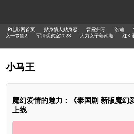
P电影网首页
贴身情人贴身恋
雷霆扫毒
洛迪
女一箩筐2
军情观察室2023
大力女子姜南顺
红X 
小马王
魔幻爱情的魅力：《泰国剧 新版魔幻爱
上线