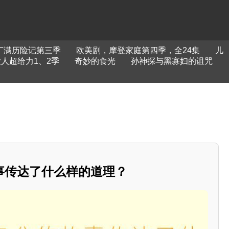
丁满历险记第三季
欧美剧，摩登家庭第四季，全24集
儿
人超给力1、2季
奇妙的食光
孙神探与黑寡妇的诅咒
事传达了什么样的道理？