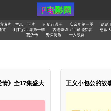
惊悚片，羊崽，正片
究食狩猎王
庆余年第一季
彭彭
通道
阿甘妙世界第一季
古迹奇谭：宝藏追梦者
总裁大
芸汐传
鬼悚历险
一夕致富
情》全17集盛大
正义小包公的故