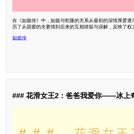
在《如懿传》中，如懿与乾隆的关系从最初的深情厚爱逐
历了从甜蜜的夫妻情到后来的互相猜疑与误解，反映了权
如懿传
### 花滑女王2：爸爸我爱你——冰