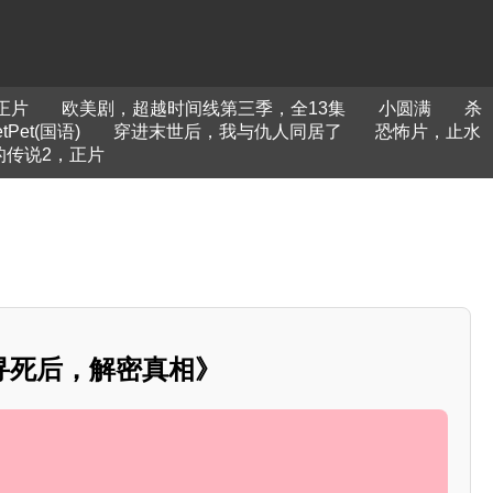
正片
欧美剧，超越时间线第三季，全13集
小圆满
杀
tPet(国语)
穿进末世后，我与仇人同居了
恐怖片，止水
的传说2，正片
寻死后，解密真相》