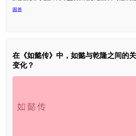
困兽
在《如懿传》中，如懿与乾隆之间的
变化？