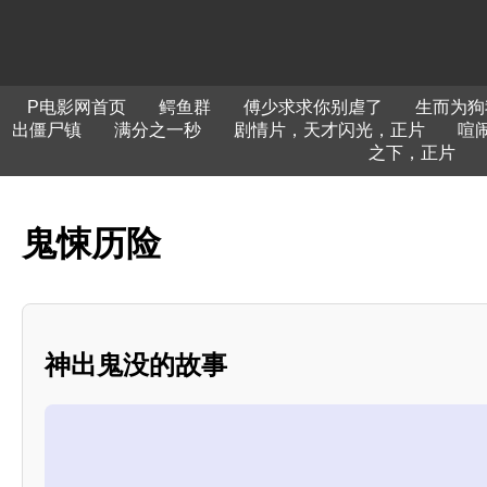
P电影网首页
鳄鱼群
傅少求求你别虐了
生而为狗
出僵尸镇
满分之一秒
剧情片，天才闪光，正片
喧
之下，正片
鬼悚历险
神出鬼没的故事