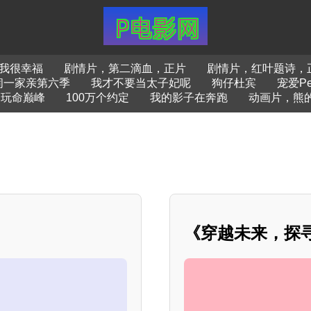
我很幸福
剧情片，第二滴血，正片
剧情片，红叶题诗，
闹一家亲第六季
我才不要当太子妃呢
狗仔杜宾
宠爱Pe
玩命巅峰
100万个约定
我的影子在奔跑
动画片，熊
《穿越未来，探