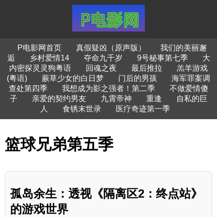
P电影网首页
真假疑凶（原声版）
我们的美丽邂
逅
乡村爱情14
夺命九千岁
9号秘事第七季
大
内密探灵灵狗粤语
回魂之夜
最后推拉
羔羊游戏
(粤语)
蕨草少女的白日梦
门后的男孩
海军罪案调
查处第四季
我想成为影之强者！第二季
不做爱情傻
子
亲爱的契约男友
九霄帝神
重逢
自私的巨
人
食锈末世录
医疗奇迹第一季
篮球兄弟第五季
孤岛余生：透视《隔离区2：终点站》
的游戏世界