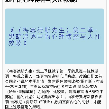
《梅赛德斯先生》第二季延续了第一季的悬疑与惊悚基
调，将观众带入一场更为复杂的心理暗战。改编自斯蒂芬·
金同名小说的本季剧情，聚焦退休警探比尔·霍奇斯（布莱
丹·格里森饰）与高智商精神病患者布雷迪·哈茨菲尔德
（哈里·崔德威饰）之间的生死较量。随着布雷迪从昏迷中
苏醒，他的邪恶计划逐渐浮出水面，而霍奇斯与新搭档霍
莉·吉布尼（贾斯汀·卢佩饰）必须直面内心的阴影，才能
阻止这场蔓延的黑暗。