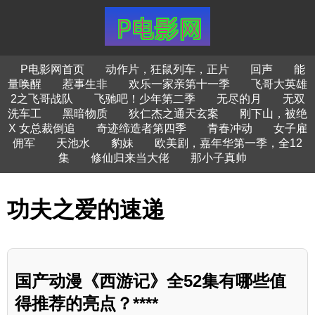
P电影网首页
动作片，狂鼠列车，正片
回声
能
量唤醒
惹事生非
欢乐一家亲第十一季
飞哥大英雄
2之飞哥战队
飞驰吧！少年第二季
无尽的月
无双
洗车工
黑暗物质
狄仁杰之通天玄案
刚下山，被绝
X 女总裁倒追
奇迹缔造者第四季
青春冲动
女子雇
佣军
天池水
豹妹
欧美剧，嘉年华第一季，全12
集
修仙归来当大佬
那小子真帅
功夫之爱的速递
国产动漫《西游记》全52集有哪些值
得推荐的亮点？****