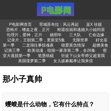
P电影网首页
罪城苏布拉：风云再起
蓝X 珍妮
恐怖片，嗜血之夜，正片
刚退役就和逃婚大小姐同居
伦理片，爱神，正片
姚明年
三大队
亡命边缘
记录片，王朝第二季，更新至5集
无限世界
好女巫
第一季
二龙湖往事惊魂夜
错爱莫负情深
超燃美食
记第三季
欧美动漫，喧闹一家亲第二季，全26集
密
室大逃脱第一季
笔墨纸砚
狂徒下山女帝师父超宠我
美国谍梦第二季
女儿披麻戴孝让我来偿
那小子真帅
蠼螋是什么动物，它有什么特点？