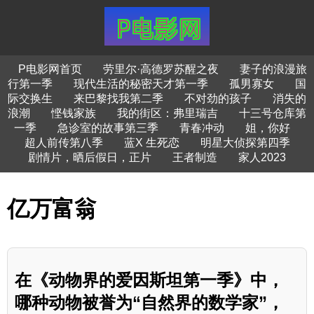
P电影网首页
劳里尔·高德罗苏醒之夜
妻子的浪漫旅
行第一季
现代生活的秘密天才第一季
孤男寡女
国
际交换生
来巴黎找我第二季
不对劲的孩子
消失的
浪潮
悭钱家族
我的街区：弗里瑞吉
十三号仓库第
一季
急诊室的故事第三季
青春冲动
姐，你好
超人前传第八季
蓝X 生死恋
明星大侦探第四季
剧情片，晒后假日，正片
王者制造
家人2023
亿万富翁
在《动物界的爱因斯坦第一季》中，
哪种动物被誉为“自然界的数学家”，