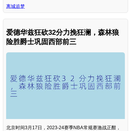
离城追梦
爱德华兹狂砍32分力挽狂澜，森林狼
险胜爵士巩固西部前三
北京时间3月17日，2023-24赛季NBA常规赛激战正酣，