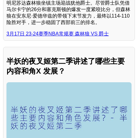
明尼苏达森林狼坐镇主场迎战犹他爵士。尽管爵士队凭借
马尔卡宁的26分和塞克斯顿的爆发一度紧咬比分，但森林
狼在安东尼·爱德华兹的带领下末节发力，最终以114-110
险胜对手，进一步稳固了西部前三的排名。
3月17日 23-24赛季NBA常规赛 森林狼 VS 爵士
半妖的夜叉姬第二季讲述了哪些主要
内容和角X 发展？