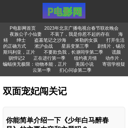
P电影网首页
2023年北京广播电视台春节联欢晚会
夜族公子小仙妻
不装了，我是你惹不起的存在
海
鳝
绅士
盗墓笔记之沙海
米勒的女孩
打开生活
的正确方式
淞沪会战
星辰变第三季
剧情片，锡尔
斯玛利亚，正片
不要欺负我，长瀞同学第二季
谎颜
驯悍记2
正在进行第一季
纽约夜月情
动作片，
蝙蝠侠无极限：动物本能，正片
美国小说
寄宿学校疑
云第一季
扪心问诊第二季
双面宠妃闯关记
你能简单介绍一下《少年白马醉春