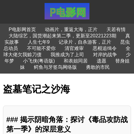
P电影网首页
动画片，重返大海，正片
天若有情
大陆综艺，国货潮起来第二季，更新至20221223期
真
实故事
人生七年9
记录片，自杀游客，正片
昆虫
总动员
不可能不爱你
清官难审
恶棍追缉令
全
球大佬欠我赊刀债
我推成为了上司
对岸的战争
少
年梦
小飞侠(粤语版)
和表姐同居
遗愿
替身姐
妹
鳄鱼与牙签鸟网络版
勇敢的市民
盗墓笔记之沙海
### 揭示阴暗角落：探讨《毒品攻防战
第一季》的深层意义