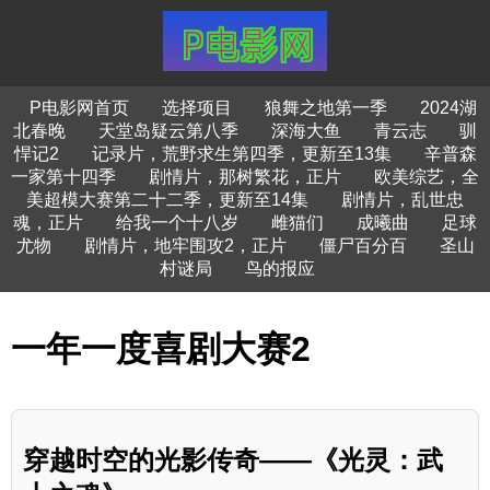
P电影网首页
选择项目
狼舞之地第一季
2024湖
北春晚
天堂岛疑云第八季
深海大鱼
青云志
驯
悍记2
记录片，荒野求生第四季，更新至13集
辛普森
一家第十四季
剧情片，那树繁花，正片
欧美综艺，全
美超模大赛第二十二季，更新至14集
剧情片，乱世忠
魂，正片
给我一个十八岁
雌猫们
成曦曲
足球
尤物
剧情片，地牢围攻2，正片
僵尸百分百
圣山
村谜局
鸟的报应
一年一度喜剧大赛2
穿越时空的光影传奇——《光灵：武