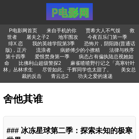
P电影网首页
来自手机的你
贾希大人不气馁
救
世者
屠夫之子2
地牢围攻
今夜百乐门第一季
绯X 恋
我的英雄学院第3季
恐怖片，阴阳路(普通话
版)，正片
流浪者
病娇傅少的小撩精
法律与秩序
第十四季
爱恨焚身第一季
病态占有偏执陆总视她如
命
比佛利山超级警探2
麻雀喳喳野行记之「高寒针叶
林」丛林求生
尽管如此、千辉同学也太甜了。
美女总
裁的反击
青云志2
功夫之爱的速递
舍他其谁
### 冰冻星球第二季：探索未知的极寒