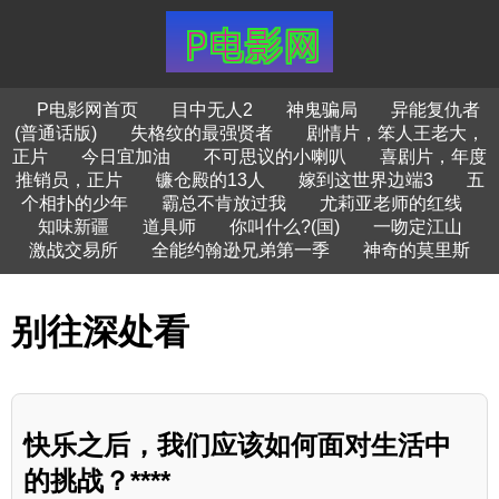
P电影网首页
目中无人2
神鬼骗局
异能复仇者
(普通话版)
失格纹的最强贤者
剧情片，笨人王老大，
正片
今日宜加油
不可思议的小喇叭
喜剧片，年度
推销员，正片
镰仓殿的13人
嫁到这世界边端3
五
个相扑的少年
霸总不肯放过我
尤莉亚老师的红线
知味新疆
道具师
你叫什么?(国)
一吻定江山
激战交易所
全能约翰逊兄弟第一季
神奇的莫里斯
别往深处看
快乐之后，我们应该如何面对生活中
的挑战？****