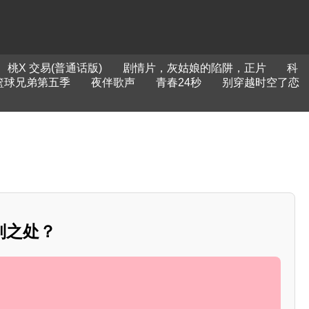
桃X 交易(普通话版)
剧情片，灰姑娘的陷阱，正片
科
篮球兄弟第五季
夜伴歌声
青春24秒
别穿越时空了恋
别之处？