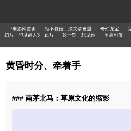
P电影网首页
拒不复婚，渣夫请自重
奇幻龙宝
幻片，印度超人3，正片
这一刻，想见你
单身剩蛋
黄昏时分、牵着手
### 南茅北马：草原文化的缩影