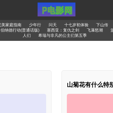
完美家庭指南
少年行
问天
十七岁初体验
下山传
伯纳德行动(普通话版)
塞西亚：复仇之剑
飞瀑怒潮
人们
希瑞与非凡的公主们第五季
山菊花有什么特