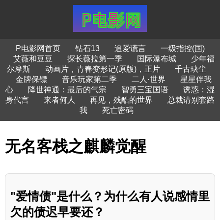
P电影网首页
钻石13
追爱谎言
一级指控(国)
艾薇和豆豆
探长薇拉第一季
国际瀑布城
少年福
尔摩斯
动画片，青春变形记(原版)，正片
千古玦尘
金牌保镖
音乐玩家第二季
二人·世界
星星伴我
心
降世神通：最后的气宗
智勇三宝国语
诱惑：湿
身代言
来者何人
再见，残酷的世界
总裁请别套路
我
死亡密码
无名客栈之麒麟觉醒
"爱情债"是什么？为什么有人说感情里
欠的债迟早要还？