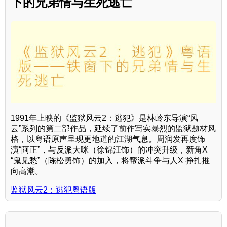
下的兄弟情与生死逃亡
1991年上映的《监狱风云2：逃犯》是林岭东导演“风
云”系列的第二部作品，延续了前作写实暴烈的监狱题材风
格，以粤语原声呈现更地道的江湖气息。周润发再度饰
演“阿正”，与反派大咪（徐锦江饰）的冲突升级，新角X
“鬼见愁”（陈松勇饰）的加入，将帮派斗争与人X 挣扎推
向高潮。
监狱风云2：逃犯粤语版