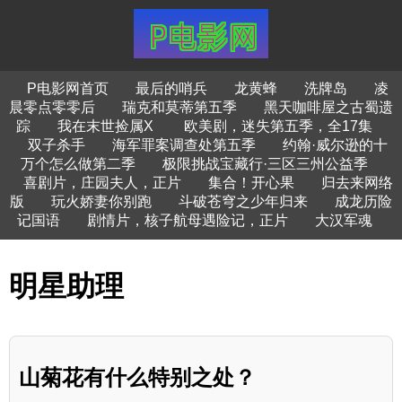
P电影网首页
最后的哨兵
龙黄蜂
洗牌岛
凌
晨零点零零后
瑞克和莫蒂第五季
黑天咖啡屋之古蜀遗
踪
我在末世捡属X
欧美剧，迷失第五季，全17集
双子杀手
海军罪案调查处第五季
约翰·威尔逊的十
万个怎么做第二季
极限挑战宝藏行·三区三州公益季
喜剧片，庄园夫人，正片
集合！开心果
归去来网络
版
玩火娇妻你别跑
斗破苍穹之少年归来
成龙历险
记国语
剧情片，核子航母遇险记，正片
大汉军魂
明星助理
山菊花有什么特别之处？