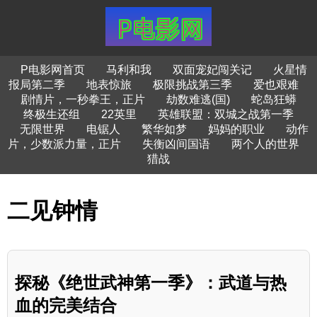
P电影网首页
马利和我
双面宠妃闯关记
火星情
报局第二季
地表惊旅
极限挑战第三季
爱也艰难
剧情片，一秒拳王，正片
劫数难逃(国)
蛇岛狂蟒
终极生还组
22英里
英雄联盟：双城之战第一季
无限世界
电锯人
繁华如梦
妈妈的职业
动作
片，少数派力量，正片
失衡凶间国语
两个人的世界
猎战
二见钟情
探秘《绝世武神第一季》：武道与热
血的完美结合