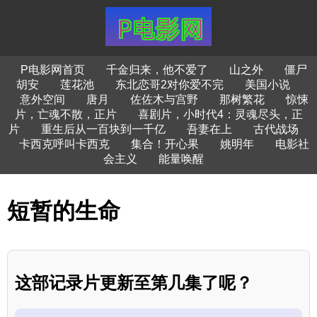
P电影网首页
千金归来，他不爱了
山之外
僵尸
胡安
莲花池
东北恋哥2对你爱不完
美国小说
意外空间
唐月
佐佐木与宫野
那树繁花
惊悚
片，亡魂不散，正片
喜剧片，小时代4：灵魂尽头，正
片
重生后从一百块到一千亿
吾妻在上
古代战场
卡西克呼叫卡西克
集合！开心果
姚明年
电影社
会主义
能量唤醒
短暂的生命
这部记录片更新至第几集了呢？