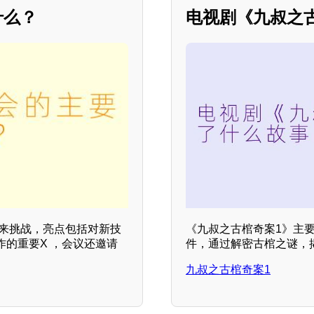
什么？
电视剧《九叔之
未来挑战，亮点包括对新技
《九叔之古棺奇案1》主
的重要X ，会议还邀请
件，通过解密古棺之谜，
九叔之古棺奇案1