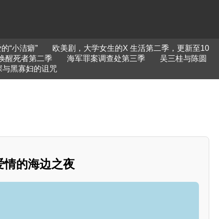
的“小洁癖”
欧美剧，大学女生的X 生活第二季，更新至10
唤醒死者第二季
海军罪案调查处第三季
吴三桂与陈圆
探与黑寡妇的诅咒
爱情的海边之夜