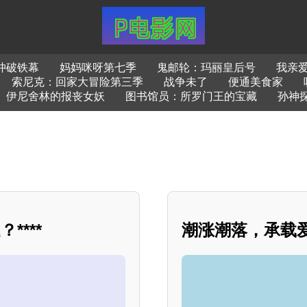
冲破铁幕
妈妈咪呀第七季
鬼邮轮：玛丽皇后号
我亲爱
索尼克：回家大冒险第三季
战争未了
便通美食家
伊尼舍林的报丧女妖
图书馆员：所罗门王的宝藏
孙神
***
潮涨潮落，承载