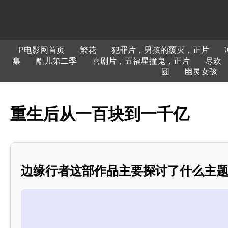
P电影网首页
繁花
犯罪片，男孩的覆灭，正片
集
酷儿第二季
喜剧片，五福星撞鬼，正片
尽欢
圆
幽灵女孩
重生后从一百块到一千亿
边缘行者这部作品主要探讨了什么主题？*