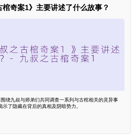
古棺奇案1》主要讲述了什么故事？
要围绕九叔与师弟们共同调查一系列与古棺相关的灵异事
揭示了隐藏在背后的真相及阴暗势力。