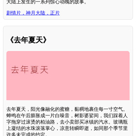
大陆上发生的一系列惊心动魄的故事。
剧情片，神月大陆，正片
《去年夏天》
去年夏天，阳光像融化的蜜糖，黏稠地裹住每一寸空气。
蝉鸣在午后膨胀成一片白噪音，树影婆娑间，我们踩着人
字拖穿过滚烫的柏油路，去小卖部买冰镇的汽水。玻璃瓶
上凝结的水珠滚落掌心，凉意转瞬即逝，如同那个季节里
许多未完成的约定。