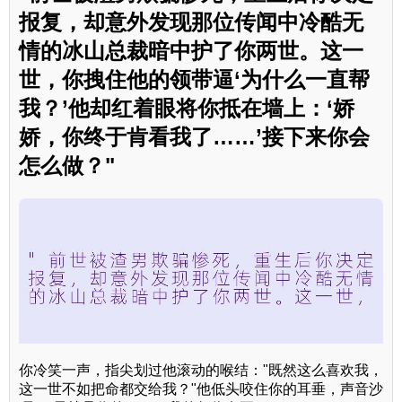
报复，却意外发现那位传闻中冷酷无
情的冰山总裁暗中护了你两世。这一
世，你拽住他的领带逼‘为什么一直帮
我？’他却红着眼将你抵在墙上：‘娇
娇，你终于肯看我了……’接下来你会
怎么做？"
你冷笑一声，指尖划过他滚动的喉结："既然这么喜欢我，
这一世不如把命都交给我？"他低头咬住你的耳垂，声音沙