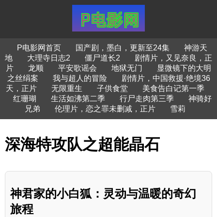
P电影网首页
国产剧，墨白，更新至24集
神游天
地
大理寺日志2
僵尸道长2
剧情片，又见奈良，正
片
龙顺
平安歌谣会
地狱无门
显微镜下的大明
之丝绢案
我与超人的冒险
剧情片，中国救援·绝境36
天，正片
无限重生
子供食堂
美食告白记第一季
红珊瑚
生活如沸第二季
行尸走肉第三季
神骑好
兄弟
伦理片，恋之罪未删减，正片
雪莉
深海特攻队之超能晶石
神君家的小白狐：灵动与温暖的奇幻
旅程