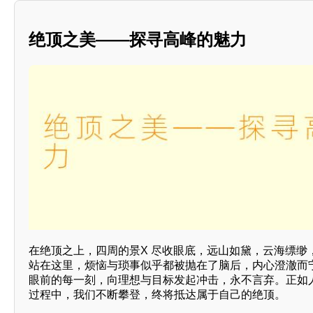
绝顶之美——探寻高峰的魅力
在绝顶之上，四周的景X 尽收眼底，远山如黛，云海缥缈
站在这里，烦恼与琐事似乎都被抛在了脑后，内心澄澈而
眼前的每一刻，向理想与目标发起冲击，永不言弃。正如
过程中，我们不断攀登，终将抵达属于自己的绝顶。