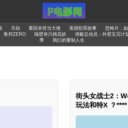
狼
天劫
重回末世当大佬
美国犯罪故事
恐怖片，如
鲁邦ZERO
隔壁有只桃花妖
潜艇总动员：外星宝贝计
季
我们的重制人生
？
街头女战士2：Wo
玩法和特X ？****