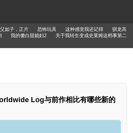
父如子，正片
恐怖玩具
这种感觉我还记得
驯龙高
划
我的傻白甜媳妇2
关于我转生变成史莱姆这档事第二
rldwide Log与前作相比有哪些新的