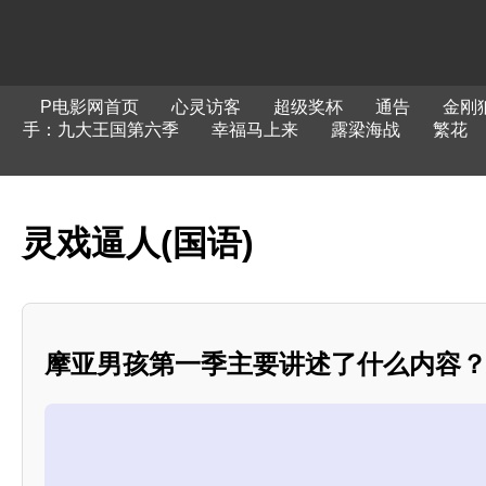
P电影网首页
心灵访客
超级奖杯
通告
金刚
手：九大王国第六季
幸福马上来
露梁海战
繁花
灵戏逼人(国语)
摩亚男孩第一季主要讲述了什么内容