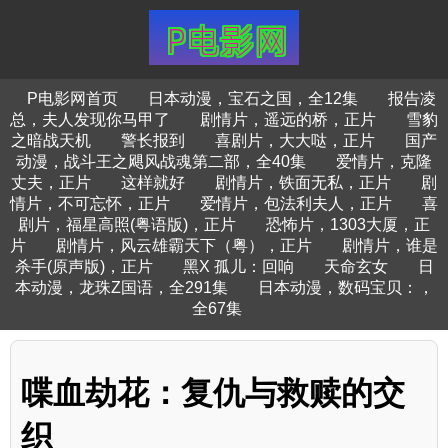
P电影网首页
日本动漫，宝石之国，全12集
报告凌
总，夫人发现你马甲了
剧情片，遥远的桥，正片
雪豹
之暗战天机
警长报到
喜剧片，大大哒，正片
国产
动漫，战斗王之飓风战魂第二部，全40集
爱情片，克隆
丈夫，正片
这样就好
剧情片，铁面无私，正片
剧
情片，不可忘怀，正片
爱情片，包法利夫人，正片
喜
剧片，福星高照(粤语版)，正片
恐怖片，1303大厦，正
片
剧情片，风云雄霸天下（粤），正片
剧情片，谁是
杀手(原声版)，正片
黑X 孤儿：回响
天命玄女
日
本动漫，龙珠Z国语，全291集
日本动漫，数码宝贝：，
全67集
喋血劫花：复仇与救赎的交
织