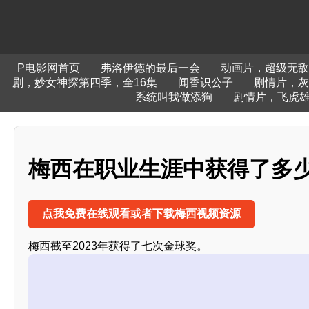
P电影网首页
弗洛伊德的最后一会
动画片，超级无敌
剧，妙女神探第四季，全16集
闻香识公子
剧情片，灰
系统叫我做添狗
剧情片，飞虎
梅西在职业生涯中获得了多
点我免费在线观看或者下载梅西视频资源
梅西截至2023年获得了七次金球奖。