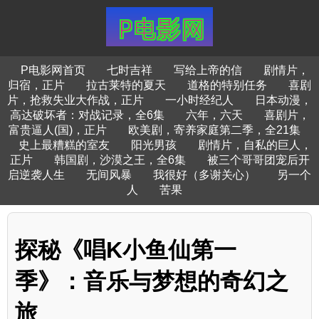
P电影网首页
七时吉祥
写给上帝的信
剧情片，
归宿，正片
拉古莱特的夏天
道格的特别任务
喜剧
片，抢救失业大作战，正片
一小时经纪人
日本动漫，
高达破坏者：对战记录，全6集
六年，六天
喜剧片，
富贵逼人(国)，正片
欧美剧，寄养家庭第二季，全21集
史上最糟糕的室友
阳光男孩
剧情片，自私的巨人，
正片
韩国剧，沙漠之王，全6集
被三个哥哥团宠后开
启逆袭人生
无间风暴
我很好（多谢关心）
另一个
人
苦果
探秘《唱K小鱼仙第一
季》：音乐与梦想的奇幻之
旅