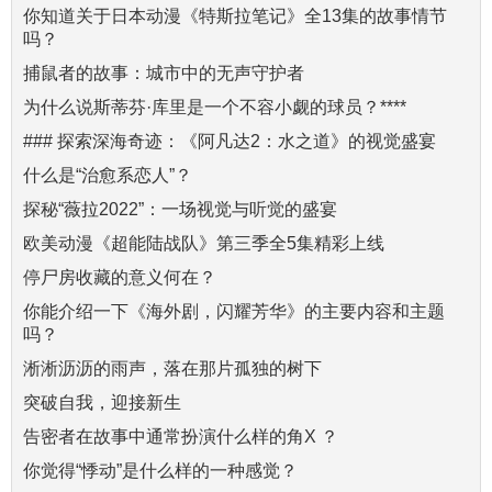
你知道关于日本动漫《特斯拉笔记》全13集的故事情节
吗？
捕鼠者的故事：城市中的无声守护者
为什么说斯蒂芬·库里是一个不容小觑的球员？****
### 探索深海奇迹：《阿凡达2：水之道》的视觉盛宴
什么是“治愈系恋人”？
探秘“薇拉2022”：一场视觉与听觉的盛宴
欧美动漫《超能陆战队》第三季全5集精彩上线
停尸房收藏的意义何在？
你能介绍一下《海外剧，闪耀芳华》的主要内容和主题
吗？
淅淅沥沥的雨声，落在那片孤独的树下
突破自我，迎接新生
告密者在故事中通常扮演什么样的角X ？
你觉得“悸动”是什么样的一种感觉？