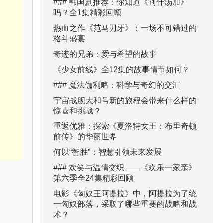
### 韩国剧推荐：你知道《阿什汤加》
吗？全1集精彩回顾
热血之作《范马刃牙》：一场不可错过的
格斗盛宴
奇迹的兄弟：爱与希望的故事
《少女前线》全12集的故事情节如何？
### 魔法伽利略：科学与奇幻的交汇
宇宙战舰大和号新的旅程会带来什么样的
惊喜和挑战？
重返优雅：探索《夏洛特女王：布里奇顿
前传》的华丽世界
何以“智胜”：智慧引领未来发展
### 欢笑与温情交织——《欢乐一家亲》
第六季全24集精彩回顾
电影《匈奴王阿提拉》中，阿提拉为了统
一匈奴部落，采取了哪些重要的战略和战
术？