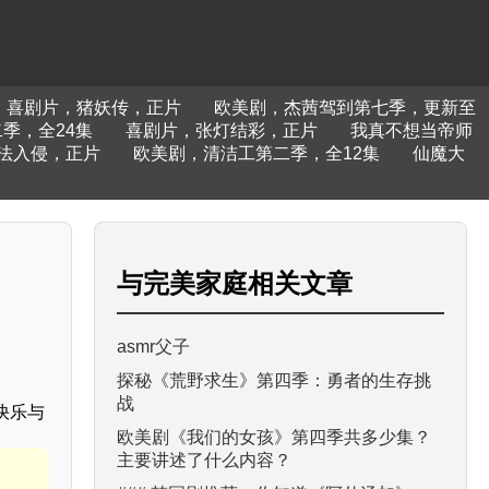
喜剧片，猪妖传，正片
欧美剧，杰茜驾到第七季，更新至
季，全24集
喜剧片，张灯结彩，正片
我真不想当帝师
法入侵，正片
欧美剧，清洁工第二季，全12集
仙魔大
与
完美家庭
相关文章
asmr父子
探秘《荒野求生》第四季：勇者的生存挑
战
快乐与
欧美剧《我们的女孩》第四季共多少集？
主要讲述了什么内容？