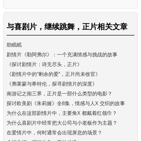
与
喜剧片，继续跳舞，正片
相关文章
助眠眠
剧情片《勒阿弗尔》：一个充满情感与挑战的故事
《探讨剧情片：诗无尽头，正片》
《剧情片中的“剩余的爱”，正片尚未收官》
《弗莱蒙与希特伦，探寻剧情片的深度》
南游记之闹三界，正片是一部什么类型的电影？
探讨欧美剧《朱莉娅》全8集，情感与人X 交织的故事
为什么在这部剧情片中，主要角X 都戴着红领巾？
为什么喜剧片中经常把大公司与小老板作为主题？
在爱情片中，何时通常会出现屏息的场景？