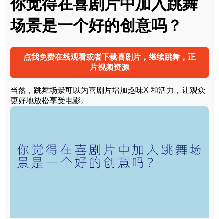
你觉得在喜剧片中加入跳舞
场景是一个好的创意吗？
点我免费在线观看或者下载喜剧片，继续跳舞，正
片视频资源
当然，跳舞场景可以为喜剧片增加趣味X 和活力，让观众
更好地放松享受电影。