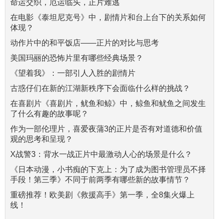
命运交织，厄运临头，正片难逃
在电影《泰坦尼克号》中，剧情片和台上台下的关系如何
体现？
动作片中的和平饭店——正片的对比与思考
美国玛丽的恐怖片里有哪些经典场景？
《望着我》：一部引人入胜的剧情片
古惑仔们在新的江湖新秩序下会面临什么样的挑战？
在喜剧片《喜剧片，鱿鱼和鲸》中，鲸鱼和鱿鱼之间发生
了什么有趣的故事呢？
作为一部伦理片，喜爱夜蒲3的正片是否有对道德和价值
观的思考和呈现？
X战警3：背水一战正片中最激动人心的场景是什么？
《日本动漫，小书痴的下克上：为了成为图书管理员不择
手段！第三季》不同于前两季有哪些新的故事情节？
重磅推荐！欧美剧《救援高手》第一季，全8集火爆上
线！