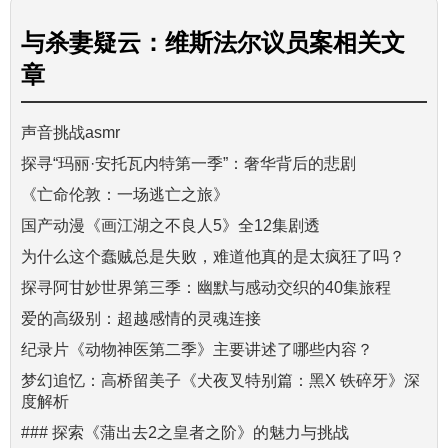
与
杀妻疑云：维斯法尔议员案
相关文
章
声音挑战asmr
探寻“玛丽·安托瓦内特第一季”：奢华背后的悲剧
《亡命伦敦：一场逃亡之旅》
国产动漫《画江湖之不良人5》全12集剧透
为什么这个蠢贼总是失败，难道他真的是太疯狂了吗？
探寻阿甘妙世界第三季：幽默与感动交织的40集旅程
爱的高级别：超越感情的灵魂连接
纪录片《动物神医第二季》主要讲述了哪些内容？
梦幻追忆：高桥留美子《犬夜叉特别篇：黑X 铁碎牙》深
度解析
### 探索《蒲出去2之皇者之阶》的魅力与挑战