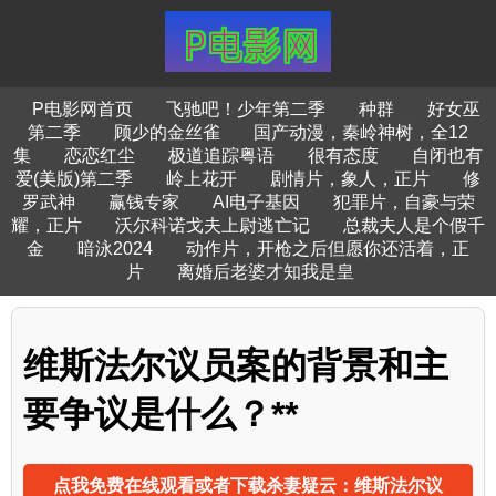
P电影网首页
飞驰吧！少年第二季
种群
好女巫
第二季
顾少的金丝雀
国产动漫，秦岭神树，全12
集
恋恋红尘
极道追踪粤语
很有态度
自闭也有
爱(美版)第二季
岭上花开
剧情片，象人，正片
修
罗武神
赢钱专家
AI电子基因
犯罪片，自豪与荣
耀，正片
沃尔科诺戈夫上尉逃亡记
总裁夫人是个假千
金
暗泳2024
动作片，开枪之后但愿你还活着，正
片
离婚后老婆才知我是皇
维斯法尔议员案的背景和主
要争议是什么？**
点我免费在线观看或者下载杀妻疑云：维斯法尔议