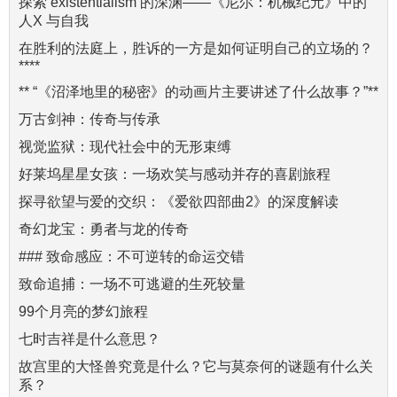
探索 existentialism 的深渊——《尼尔：机械纪元》中的
人X 与自我
在胜利的法庭上，胜诉的一方是如何证明自己的立场的？
****
** “《沼泽地里的秘密》的动画片主要讲述了什么故事？”**
万古剑神：传奇与传承
视觉监狱：现代社会中的无形束缚
好莱坞星星女孩：一场欢笑与感动并存的喜剧旅程
探寻欲望与爱的交织：《爱欲四部曲2》的深度解读
奇幻龙宝：勇者与龙的传奇
### 致命感应：不可逆转的命运交错
致命追捕：一场不可逃避的生死较量
99个月亮的梦幻旅程
七时吉祥是什么意思？
故宫里的大怪兽究竟是什么？它与莫奈何的谜题有什么关
系？