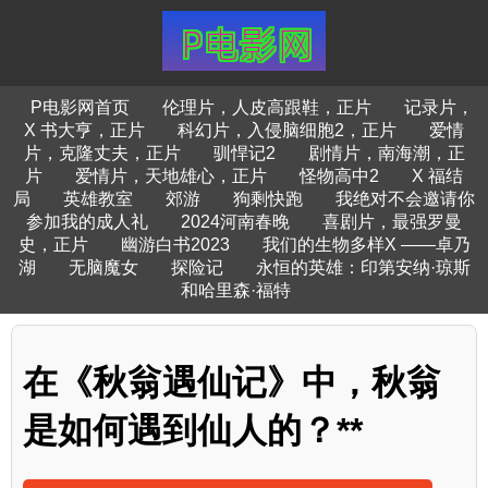
P电影网首页
伦理片，人皮高跟鞋，正片
记录片，
X 书大亨，正片
科幻片，入侵脑细胞2，正片
爱情
片，克隆丈夫，正片
驯悍记2
剧情片，南海潮，正
片
爱情片，天地雄心，正片
怪物高中2
X 福结
局
英雄教室
郊游
狗剩快跑
我绝对不会邀请你
参加我的成人礼
2024河南春晚
喜剧片，最强罗曼
史，正片
幽游白书2023
我们的生物多样X ——卓乃
湖
无脑魔女
探险记
永恒的英雄：印第安纳·琼斯
和哈里森·福特
在《秋翁遇仙记》中，秋翁
是如何遇到仙人的？**