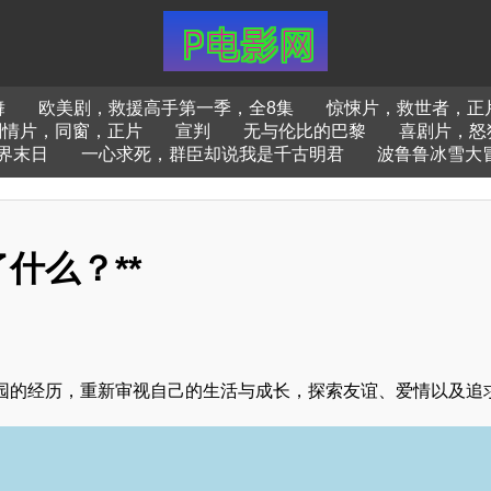
舞
欧美剧，救援高手第一季，全8集
惊悚片，救世者，正
剧情片，同窗，正片
宣判
无与伦比的巴黎
喜剧片，怒
界末日
一心求死，群臣却说我是千古明君
波鲁鲁冰雪大
什么？**
园的经历，重新审视自己的生活与成长，探索友谊、爱情以及追