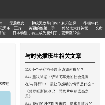
片
无脑魔女
超级无敌掌门狗：剃刀边缘
徘徊年代
犯天条，正片
美丽的他第二季
傅总太太好神秘
长命
冒险
日本动漫，转生成为魔剑了，更新至12集
与
时光插班生
相关文章
150小个子穿搭长度应该如何搭配？
### 坚决除恶：铲除飞车党的社会危害
求梦想
在“与卿行”中，最让你感动的情节是什么？
《普罗旺斯惊魂记：恐怖片中的崇高之
景》
### 我们的时代即将来临：探索剧情片的