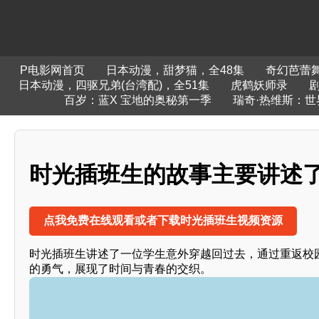
P电影网首页
日本动漫，甜梦猫，全48集
奇幻芭蕾
日本动漫，四驱兄弟(台湾配)，全51集
虎鹤妖师录
百岁：蓝X 宝地的奥秘第一季
瑞奇·热维斯：世
时光插班生的故事主要讲述了
点我免费在线观看或者下载时光插班生视频资源
时光插班生讲述了一位学生意外穿越回过去，通过重返校
的勇气，展现了时间与青春的交织。