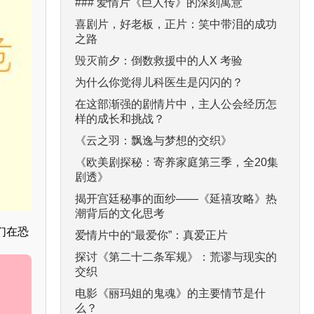
### 爱情片《巨人传》的深刻寓意
喜剧片，好老板，正片：笑中带泪的成功
之路
毁灭前夕：倒数救援中的人X 考验
为什么你觉得儿科医生是闪闪的？
在这部渐强的剧情片中，主人公会经历怎
样的成长和挑战？
《云之羽：飘逸与梦想的交织》
《欧美剧探秘：寄养家庭第三季，全20集
剧透》
揭开宫廷秘事的面纱——《延禧攻略》热
潮背后的文化思考
们在恐
爱情片中的“最爱你”：真爱正片
探讨《第二十二条军规》：荒谬与现实的
交织
电影《丽玛姐的鬼魂》的主要情节是什
么？