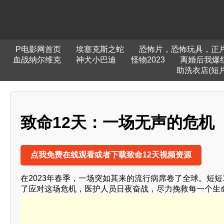
P电影网首页
埃塞克斯之蛇
恐怖片，恐怖玩具，正
血战纳尔维克
神犬小巴迪
怪物2023
离婚后我爆
助洗衣店(短片
致命12天：一场无声的危机
点我免费在线观看或者下载致命12天视频资源
在2023年春季，一场突如其来的流行病席卷了全球。短
了应对这场危机，医护人员日夜奋战，尽力挽救每一个生