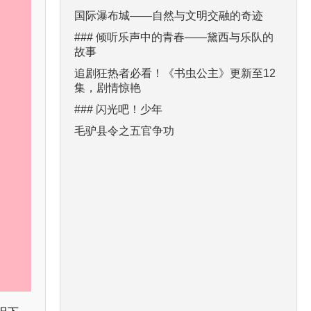
国际瀑布城——自然与文明交融的奇迹
### 倾听乐声中的青春——黛西与乐队的
故事
追剧狂热者必看！《书虫公主》更新至12
集，剧情惊艳
### 闪光吧！少年
毛驴县令之五官争功