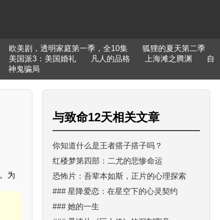
欧美剧，透明家庭第一季，全10集
狐狸的夏天第二季
美国派3：美国婚礼
凡人的品格
上海滩之腾渊
自
神鬼骗局
与
致命12天
相关文章
你知道什么是王者搭子搭子吗？
红楼梦第四部：二尤的悲惨命运
力。为
恐怖片：吾辈本如斯，正片的心理探索
### 星降爱恋：在星空下的心灵契约
### 她的一生