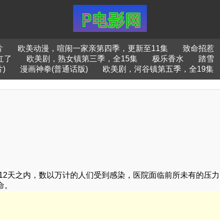
片
欧美动漫，喧闹一家亲第四季，更新至11集
致命招惹
红了
欧美剧，熟女镇第三季，全15集
极乐香水
踏雪
)
漫画神拳(普通话版)
欧美剧，河谷镇第五季，全19集
短12天之内，数以万计的人们受到感染，医院面临前所未有的压
命。