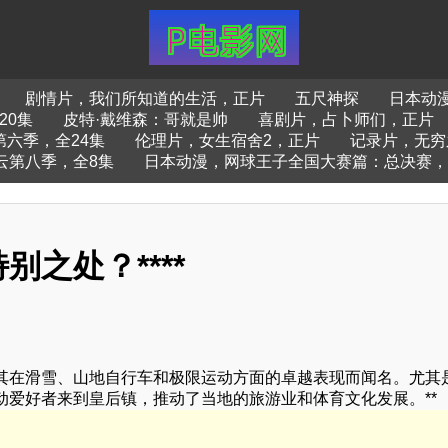
剧情片，我们所知道的生活，正片
五尺神探
日本动
20集
皮特·戴维森：哥就是帅
喜剧片，占卜师们，正片
六季，全24集
伦理片，女生宿舍2，正片
记录片，无穷
云第八季，全8集
日本动漫，网球王子全国大赛篇：总决赛，
之处？****
其在滑雪、山地自行车和极限运动方面的卓越表现而闻名。尤其
爱好者来到皇后镇，推动了当地的旅游业和体育文化发展。**