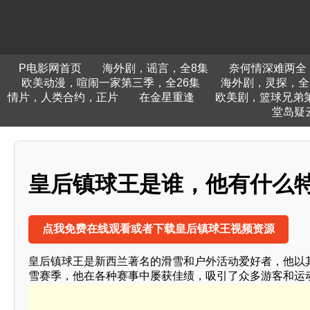
P电影网首页
海外剧，谣言，全8集
奈何情深难两全
欧美动漫，喧闹一家第三季，全26集
海外剧，灵探，全
情片，人类合约，正片
在金星重逢
欧美剧，篮球兄弟第
堂岛疑
皇后镇球王是谁，他有什么特别
点我免费在线观看或者下载皇后镇球王视频资源
皇后镇球王是新西兰著名的滑雪和户外活动爱好者，他以
雪赛季，他在各种赛事中屡获佳绩，吸引了众多游客和运动