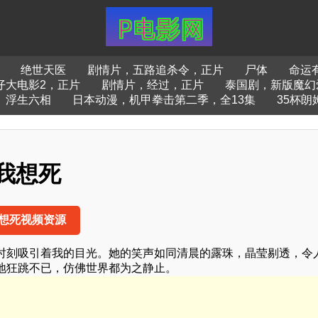
绝世天医
剧情片，五路追杀令，正片
尸体
命运
仔大电影2，正片
剧情片，经过，正片
泰国剧，新版魔幻
浮生六相
日本动漫，机甲拳击第二季，全13集
35杯朗
我想死
想死视频资源
时刻吸引着我的目光。她的笑声如同清晨的露珠，晶莹剔透，令
地狂跳不已，仿佛世界都为之静止。