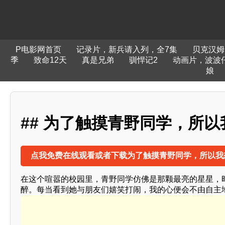
P电影网首页
记录片，新兵请入列，全7集
贝克汉姆
季
致命12天
真是兄弟
驯悍记2
动画片，波波
娘
## 为了触摸青野同学，所以
点我免费在线观看或者下载为了触摸青野同学，所以我
在这个喧嚣的校园里，青野同学仿佛是那颗最亮的星星，
醉。每当看到她与朋友们嬉笑打闹，我的心便会不由自主