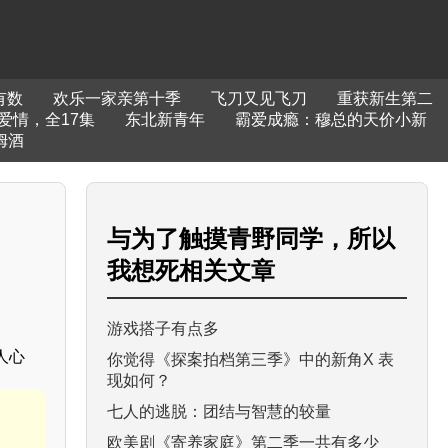
有数
欢乐一家亲第十季
飞刀又见飞刀
重获新生第二
爱情，全17集
东北新青年
霸爱成瘾：穆总的天价小新
姆酒
与
为了触摸青野同学，所以
我想死
相关文章
游戏搭子有点多
人心
你觉得《探案拍档第三季》中的新角X 表
现如何？
七人的逃脱：团结与智慧的较量
欧美剧《寄养家庭》第二季一共有多少