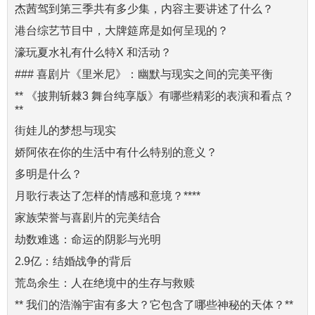
杰茜驾到第三季共有多少集，内容主要讲述了什么？
港台综艺节目中，大牌筵席是如何呈现的？
濠玩夏水礼有什么特X 和活动？
### 喜剧片《里米尼》：幽默与现实之间的完美平衡
** 《披荆斩棘3 舞台纯享版》有哪些精彩的表演和看点？
**
街娃儿的梦想与现实
娇阿依在你的生活中有什么特别的意义？
多明是什么？
月歌行表达了怎样的情感和意境？****
家族荣誉与喜剧片的完美结合
劫数难逃：命运的阴影与光明
2.9亿：结婚战争的背后
荒岛余生：人在绝境中的生存与救赎
** 我们的浩瀚宇宙有多大？它包含了哪些神秘的天体？**