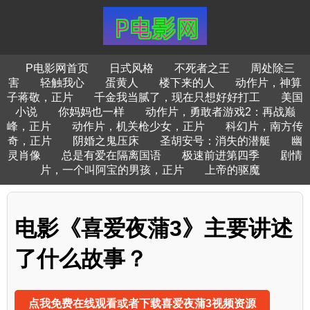
P电影网首页
日式风格
不死者之王
周处除三
害
轻触我心
蛋黄人
楼下来的人
动作片，神算
子蒋敬，正片
千金我当腻了，现在只想好好打工
美国
小说
你妈妈也一样
动作片，勇敢者游戏2：再战巅
峰，正片
动作片，机关枪少女，正片
科幻片，南方传
奇，正片
阴婚之鬼压床
圣胡安号：消失的潜艇
幽
灵肖像
总是有爱在隔离国语
极速前进第四季
剧情
片，一个叫阿宝的男孩，正片
上帝的驱魔
电影《喜爱夜蒲3》主要讲述
了什么故事？
点我免费在线观看或者下载喜爱夜蒲3视频资源