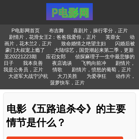
P电影网首页
布吉舞
喜剧片，操行零分，正片
剧情片，花滑女王2：爸爸我爱你，正片
芙蓉女
动
画片，花木兰2，正片
致命婚情之绝望主妇
闪婚后被
豪门大叔宠上瘾了
大陆综艺，国货潮起来第二季，更新
至20221223期
应召女郎
侦探麻理子一生中最悲惨的
日子
我本良善
夜店诡谈
飞鸭向前冲
剧情片，
我是公务员，正片
情歌
剧情片，愤怒的葡萄，正片
大进军大战宁沪杭
大刀关胜
为爱孕狂
动作片，
菠萝快车，正片
电影《五路追杀令》的主要
情节是什么？