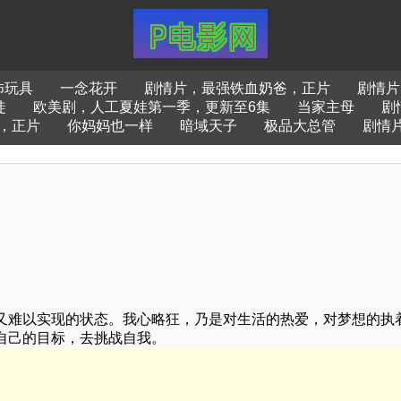
怖玩具
一念花开
剧情片，最强铁血奶爸，正片
剧情片
徒
欧美剧，人工夏娃第一季，更新至6集
当家主母
剧
，正片
你妈妈也一样
暗域天子
极品大总管
剧情
又难以实现的状态。我心略狂，乃是对生活的热爱，对梦想的执
自己的目标，去挑战自我。