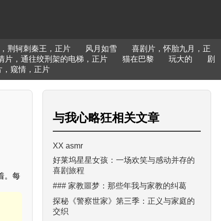
，荆轲刺秦王，正片
风月如雪
喜剧片，怀胎九月，正
情片，通往绞刑架的电梯，正片
猫在巴黎
玩大的
剧
片，窥情，正片
与
我心略狂
相关文章
XX asmr
好莱坞星星女孩：一场欢笑与感动并存的
喜剧旅程
着。每
### 家教噩梦：那些年我与家教的纠葛
探秘《警察世家》第三季：正义与家庭的
交织