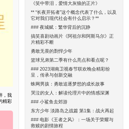
《笑中带泪，爱情大灰狼的正片》
** “长夜开拓者”这个概念代表了什么，以及
它对我们现代社会有什么启示？**
### 夜城赋：繁华背后的沉静
搞笑喜剧动画片《阿祖尔和阿斯马尔》正
片精彩不断
勇敢无畏的剽悍少年
篮球兄弟第二季有什么亮点和看点呢？
### 2023湖南卫视春节联欢晚会精彩纷
呈，传承与创新交融
蛛网男孩：勇敢追逐梦想的成长故事
哭泣的女人：解读伦理片中的情感深渊
碎，我
的精彩
### 小鲨鱼去郊游
东方少年 淡路岛之战篇 第1集：战火再起
### 电影《王者之风》：一场关于荣耀与
救赎的剧情旅程