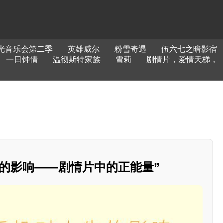
光音乐会第二季
英雄威尔
粉雪奇遇
伍六七之暗影宿
一日钟情
温彻斯特家族
雪莉
剧情片，爱情天梯，
生的影响——剧情片中的正能量”