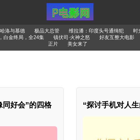
哈洛与慕德
极品大总管
维拉潘：印度头号通缉犯
时
，白金终局，全24集
镇伏司·火神之怒
好友互整大电影
正片
美女来了
园偶像同好会”的四格
“探讨手机对人