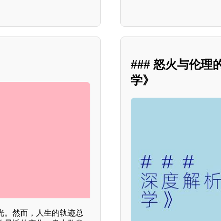
### 怒火与伦
学》
光。然而，人生的轨迹总