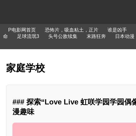
P电影网首页
恐怖片，吸血粘土，正片
谁是凶手
命
足球流氓3
头号公敌续集
末路狂奔
日本动漫
家庭学校
### 探索“Love Live 虹咲学园学
漫趣味