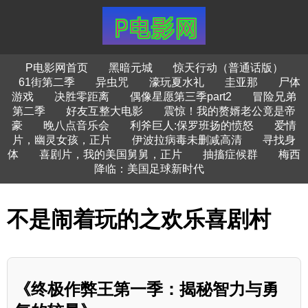
P电影网首页
黑暗元城
惊天行动（普通话版）
61街第二季
异虫咒
濠玩夏水礼
圭亚那
尸体
游戏
决胜零距离
偶像星愿第三季part2
冒险兄弟
第二季
好友互整大电影
震惊！我的赘婿老公竟是帝
豪
晚八点音乐会
利斧巨人:保罗班扬的愤怒
爱情
片，幽灵女孩，正片
伊波拉病毒未删减高清
寻找身
体
喜剧片，我的美国舅舅，正片
抽搐症候群
梅西
降临：美国足球新时代
不是闹着玩的之欢乐喜剧村
《终极作弊王第一季：揭秘智力与勇