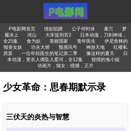
P电影网首页
情欲陷阱
公子何时休
巢穴
梦
履冰上
河山
大宋提刑官2
日本动漫，刀剑神域，
全25集
食为奴
美丽国家
青年医生
伊尼舍林的
报丧女妖
功夫大师
预感讯号
神游天地
红楼私
房菜
一位年轻医生的笔记第二季
像这样的夏天
日
本动漫，更衣人偶坠入爱河，全12集
狡猾的兔小姐
动画片，猫女：猎捕，正片
少女革命：思春期默示录
三伏天的炎热与智慧