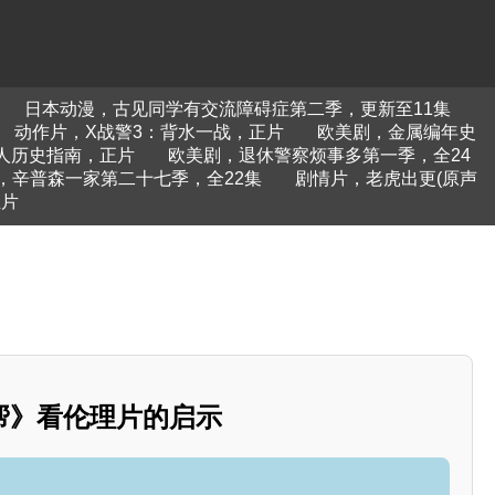
日本动漫，古见同学有交流障碍症第二季，更新至11集
动作片，X战警3：背水一战，正片
欧美剧，金属编年史
人历史指南，正片
欧美剧，退休警察烦事多第一季，全24
，辛普森一家第二十七季，全22集
剧情片，老虎出更(原声
正片
帮》看伦理片的启示