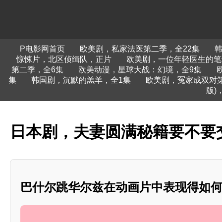
P电影网首页
欧美剧，私家法医第二季，全22集
惊悚片，北区侦缉队，正片
欧美剧，一位年轻医生的笔
第二季，全6集
欧美动漫，星球大战：幻境，全9集
集
韩国剧，沉默的羔羊，全1集
欧美剧，冤家成双对
版)
日本剧，夫妻圆满秘籍要不要
巴什尔跳华尔兹在动画片中表现得如