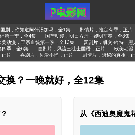
韩国剧，你知道阿什汤加吗，全1集
剧情片，推定有罪，正片
记第一季，全4集
国产动漫，明日方舟：黎明前奏，全8集
欧美动漫，至亲血统第一季，全13集
喜剧片，凯文·哈特：黑
第四季，全6集
喜剧片，风流三壮士国语，正片
欧美动漫
，正片
喜剧片，见爱不怪，正片
剧情片，隐秘的真相，
交换？一晚就好，全12集
何？
从《西迪奥魔鬼