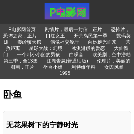
P电影网首页
剧情片，最后一封信，正片
恐怖片，
恐怖之家，正片
口红女王
开荒岛民第一季
数码英
雄
秦岭镇天棺
偶像社交餐厅
向她逆光而来
营
救距离
星球大战：幻境
冰淇淋般的爱恋
大仙衙
门
一个叫小小船的男孩
白噪音
欧美剧，空中浩劫
第三季，全13集
江湖告急(普通话版)
伦理片，美丽的
图画，正片
坐台小姐
利特维年科
女囚风暴
1995
卧鱼
无花果树下的宁静时光