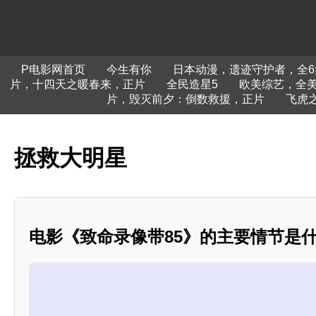
P电影网首页
今生有你
日本动漫，遗迹守护者，全6
片，十四天之暖春来，正片
全民造星5
欧美综艺，全美
片，毁灭前夕：倒数救援，正片
飞虎
拯救大明星
电影《致命录像带85》的主要情节是