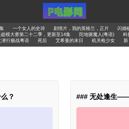
集
一个女人的史诗
剧情片，我的英格兰，正片
闪婚
超模大赛第二十二季，更新至14集
陀地驱魔人(粤语)
科
之潜行极战粤语
死后
艾希曼的末日
机关枪少女
新
什么？
### 无处逢生