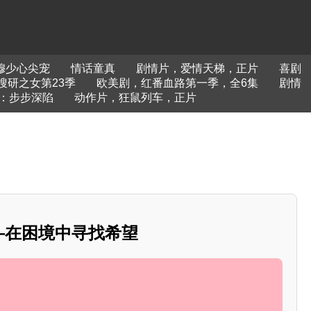
穆少心尖宠
情话童真
剧情片，爱情天梯，正片
喜剧
搜研之女第23季
欧美剧，红番血路第一季，全6集
剧情
：步步深陷
动作片，狂鼠列车，正片
——在困境中寻找希望